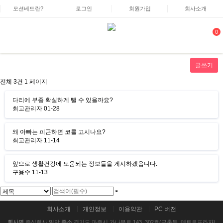
모션베드란?
로그인
회원가입
회사소개
0
글쓰기
전체 3건
1 페이지
다리에 부종 확실하게 뺄 수 있을까요?
최고관리자
01-28
왜 아빠는 피곤하면 코를 고시나요?
최고관리자
11-14
앞으로 생활건강에 도움되는 정보들을 게시하겠읍니다.
구용수
11-13
회사소개
개인정보
이용약관
PC 버전
회사명
주식회사 밀알
주소
경기도 파주시 가나무로 143, 302호(금촌동, 메트로프라자)