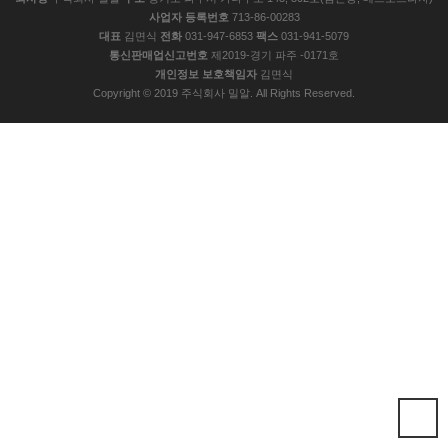
사업자 등록번호
713-86-00283
대표
김면식
전화
031-947-6853
팩스
031-941-5079
통신판매업신고번호
제2019-경기 파주 -0171호
개인정보 보호책임자
김면식
Copyright © 2019 주식회사 밀알. All Rights Reserved.