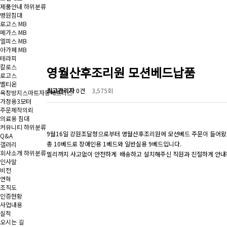
제품안내
하위분류
병원침대
로고스 MB
메가스 MB
엘피스 MB
아가페 MB
테라피
칼로스
영월산후조리원 모션베드납품
로고스
벨티온
최고관리자
0건
3,575회
욕창방지스마트자동매트리스
가정용3모터
주문제작의뢰
의료용 침대
커뮤니티
하위분류
9월16일 강원조달청으로부터 영월산후조리원에 모션베드 주문이 들어왔
Q&A
총 10베드로 장애인용 1베드와 일반실용 9베드입니다.
갤러리
회사소개
하위분류
멀리까지 사고없이 안전하게 배송하고 설치해주신 직원과 친절하게 안
인사말
비전
연혁
조직도
인증현황
사업내용
실적
오시는 길