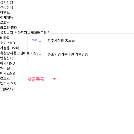
공지사항
건강상식
이벤트
전체메뉴
로고스
의료용 침대
욕창방지 스마트자동케어매트리스
테라피
이전글
파주시청의 홍보물
로고스MB
가정용 3모터
욕창방지용모션매트리스
다음글
중소기업기술마켓 기술인증
병원침대
아가페MB
벨티온
메가스MB
칼로스
댓글목록
엘피스 MB
메뉴닫기