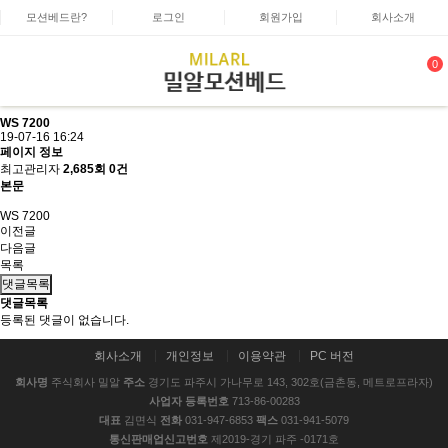
모션베드란?
로그인
회원가입
회사소개
0
WS 7200
19-07-16 16:24
페이지 정보
최고관리자
2,685회
0건
본문
WS 7200
이전글
다음글
목록
댓글목록
댓글목록
등록된 댓글이 없습니다.
회사소개
개인정보
이용약관
PC 버전
회사명
주식회사 밀알
주소
경기도 파주시 가나무로 143, 302호(금촌동, 메트로프라자)
사업자 등록번호
713-86-00283
대표
김면식
전화
031-947-6853
팩스
031-941-5079
통신판매업신고번호
제2019-경기 파주 -0171호