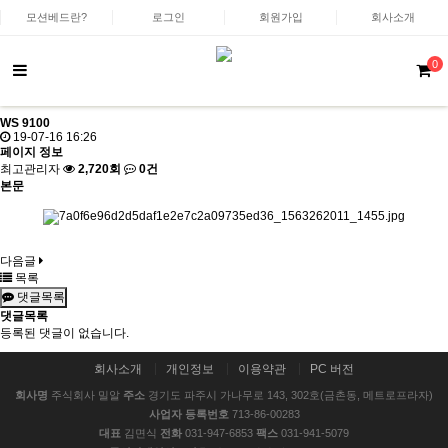
모션베드란?
로그인
회원가입
회사소개
0
WS 9100
19-07-16 16:26
페이지 정보
최고관리자
2,720회
0건
본문
다음글
목록
댓글목록
댓글목록
등록된 댓글이 없습니다.
회사소개
개인정보
이용약관
PC 버전
회사명
주식회사 밀알
주소
경기도 파주시 가나무로 143, 302호(금촌동, 메트로프라자)
사업자 등록번호
713-86-00283
대표
김면식
전화
031-947-6853
팩스
031-941-5079