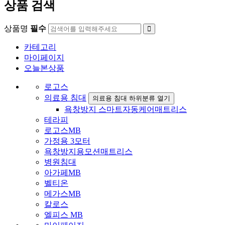
상품 검색
상품명
필수
카테고리
마이페이지
오늘본상품
로고스
의료용 침대
의료용 침대 하위분류 열기
욕창방지 스마트자동케어매트리스
테라피
로고스MB
가정용 3모터
욕창방지용모션매트리스
병원침대
아가페MB
벨티온
메가스MB
칼로스
엘피스 MB