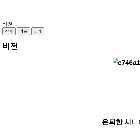
비전
작게
기본
크게
비전
은퇴한 시