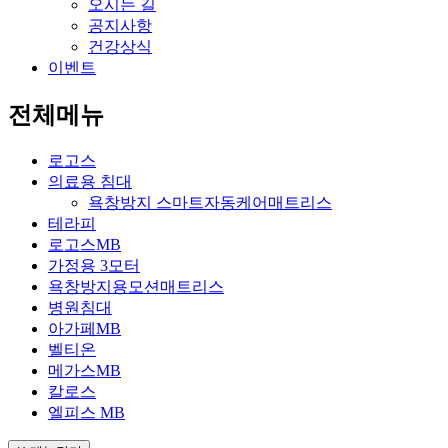
오시는 길
공지사항
건강상식
이벤트
전체메뉴
로고스
의료용 침대
욕창방지 스마트자동케어매트리스
테라피
로고스MB
가정용 3모터
욕창방지용모션매트리스
병원침대
아가페MB
벨티온
메가스MB
칼로스
엘피스 MB