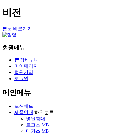
비전
본문 바로가기
회원메뉴
장바구니
마이페이지
회원가입
로그인
메인메뉴
모션베드
제품안내
하위분류
병원침대
로고스 MB
메가스 MB