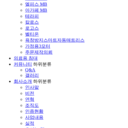
엘피스 MB
아가페 MB
테라피
칼로스
로고스
벨티온
욕창방지스마트자동매트리스
가정용3모터
주문제작의뢰
의료용 침대
커뮤니티
하위분류
Q&A
갤러리
회사소개
하위분류
인사말
비전
연혁
조직도
인증현황
사업내용
실적