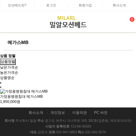
모션베드란?
로그인
회원가입
회사소개
0
메가스MB
상품 정렬
상품정렬
낮은가격순
높은가격순
상품명순
가정용병원침대 메가스MB
1,950,000원
회사소개
개인정보
이용약관
PC 버전
회사명
주식회사 밀알
주소
경기도 파주시 가나무로 143, 302호(금촌동, 메트로프라자)
사업자 등록번호
713-86-00283
대표
김면식
전화
031-947-6853
팩스
031-941-5079