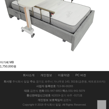
아가페 MB
1,750,000원
회사소개
개인정보
이용약관
PC 버전
회사명
주식회사 밀알
주소
경기도 파주시 가나무로 143, 302호(금촌동, 메트로프라자)
사업자 등록번호
713-86-00283
대표
김면식
전화
031-947-6853
팩스
031-941-5079
통신판매업신고번호
제2019-경기 파주 -0171호
개인정보 보호책임자
김면식
Copyright © 2019 주식회사 밀알. All Rights Reserved.